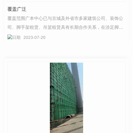
覆盖广泛
覆盖范围广本中心已与京城及外省市多家建筑公司、装饰公
司、脚手架租赁、吊篮租赁具有长期合作关系，在涉足脚手
架、吊篮行业多年的基础上，承揽各种内外墙脚手架、…
2023-07-20